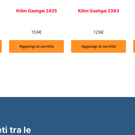
Kilim Gashgai 2425
Kilim Gashgai 2383
159
€
129
€
Aggiungi al carrello
Aggiungi al carrello
ti tra le