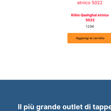
Kilim Qashghai etnico
5022
129
€
Aggiungi al carrello
Il più grande outlet di tappe