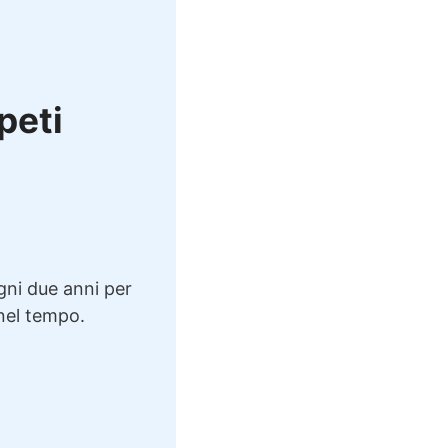
ppeti
ogni due anni per
 nel tempo.