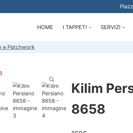
Piazz
HOME
I TAPPETI
SERVIZI
im e Patchwork
🔍
Kilim Per
8658