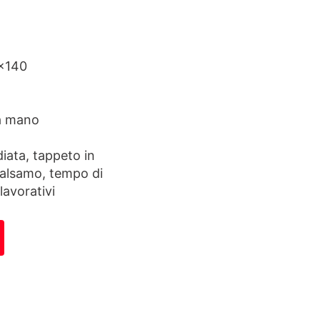
×140
a mano
ata, tappeto in
Balsamo, tempo di
lavorativi
tità