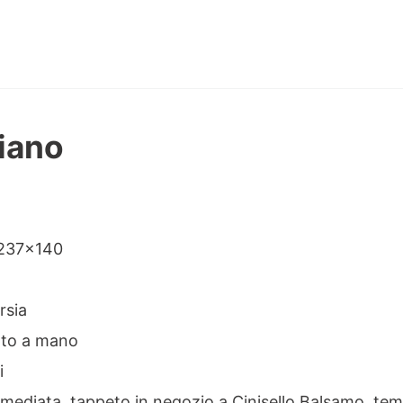
siano
ne
 237×140
rsia
tto a mano
i
mediata, tappeto in negozio a Cinisello Balsamo, te