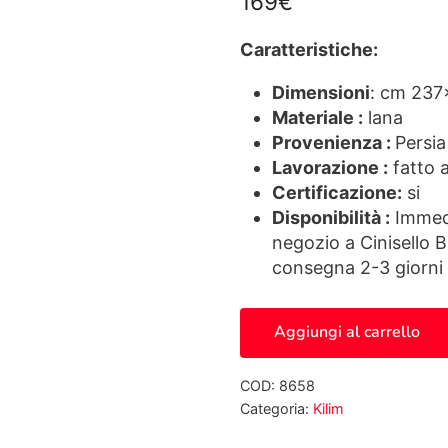
169
€
Caratteristiche:
Dimensioni
: cm 237
Materiale :
lana
Provenienza :
Persia
Lavorazione :
fatto 
Certificazione:
si
Disponibilità :
Immedi
negozio a Cinisello 
consegna 2-3 giorni 
Kilim Persiano 8658 quan
Aggiungi al carrello
COD:
8658
Categoria:
Kilim