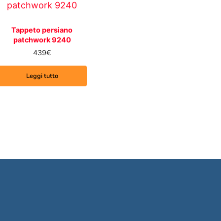
Tappeto persiano
patchwork 9240
439
€
Leggi tutto