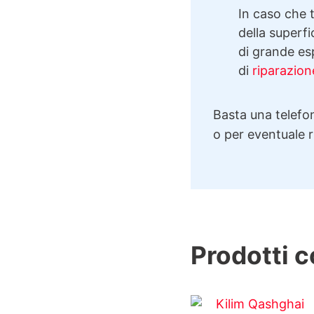
In caso che t
della superfi
di grande esp
di
riparazion
Basta una telefon
o per eventuale 
Prodotti c