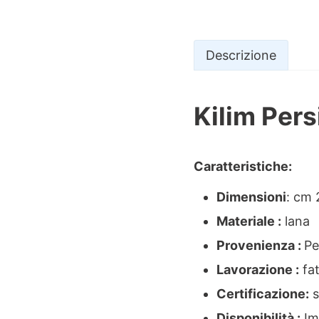
Descrizione
Kilim Per
Descrizio
Caratteristiche:
Dimensioni
: cm
Materiale :
lana
Provenienza :
Pe
Lavorazione :
fa
Certificazione:
s
Disponibilità :
Im