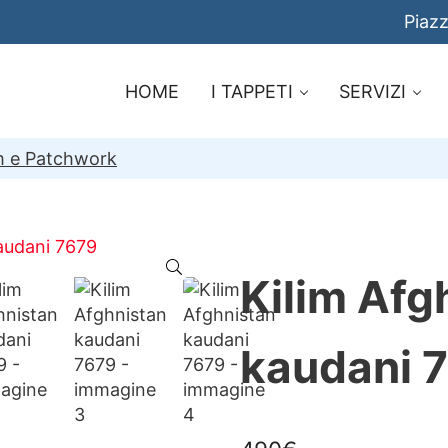
Piazz
HOME
I TAPPETI
SERVIZI
im e Patchwork
🔍
Kilim Afg
kaudani 