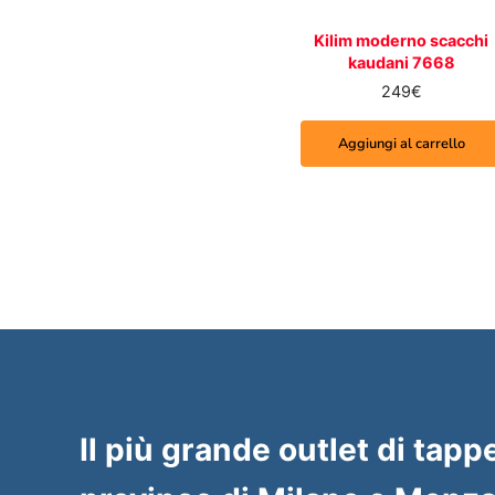
Kilim moderno scacchi
kaudani 7668
249
€
Aggiungi al carrello
Il più grande outlet di tappe