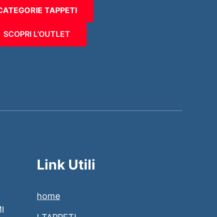
CATEGORIE TAPPETI
SCOPRI L’OUTLET
Link Utili
home
MI