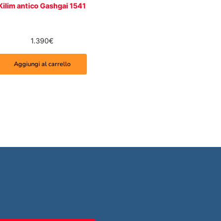
Kilim antico Gashgai 1541
1.390
€
Aggiungi al carrello