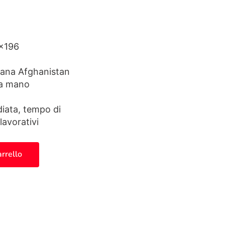
×196
ana Afghanistan
a mano
ata, tempo di
lavorativi
i 7679 quantità
arrello