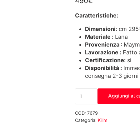
490
€
Caratteristiche:
Dimensioni
: cm 295
Materiale :
Lana
Provenienza
: Maym
Lavorazione :
Fatto 
Certificazione:
si
Disponibilità :
Immedi
consegna 2-3 giorni 
Kilim Afghnistan kaudan
Aggiungi al c
COD:
7679
Categoria:
Kilim