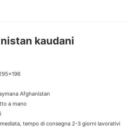
hnistan kaudani
ne
 295×196
aymana Afghanistan
tto a mano
i
ediata, tempo di consegna 2-3 giorni lavorativi