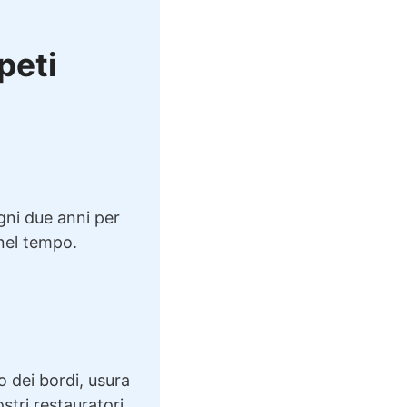
ppeti
ogni due anni per
 nel tempo.
o dei bordi, usura
ostri restauratori