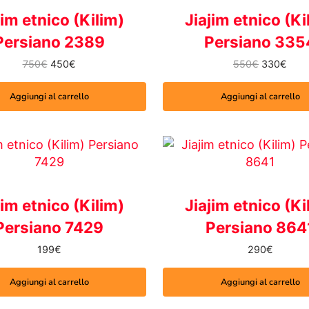
jim etnico (Kilim)
Jiajim etnico (Ki
Persiano 2389
Persiano 335
Il prezzo originale era: 750€.
Il prezzo attuale è: 450€.
Il prezzo 
Il pr
750
€
450
€
550
€
330
€
Aggiungi al carrello
Aggiungi al carrello
jim etnico (Kilim)
Jiajim etnico (Ki
Persiano 7429
Persiano 864
199
€
290
€
Aggiungi al carrello
Aggiungi al carrello