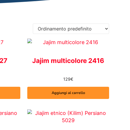
427
Jajim multicolore 2416
129
€
Aggiungi al carrello