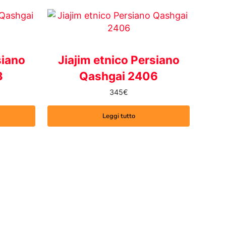
siano
Jiajim etnico Persiano
3
Qashgai 2406
345
€
Leggi tutto