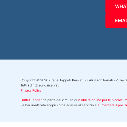
WHA
EMAI
Copyright © 2026 · Irana Tappeti Persiani di Ali Hagh Panah · P. Iv
Tutti i diritti sono riservati
Privacy Policy
Outlet Tappeti
fa parte del circuito di
visibilità online per le piccole 
Se hai un’attività scopri come aderire al servizio e
aumentare il posi