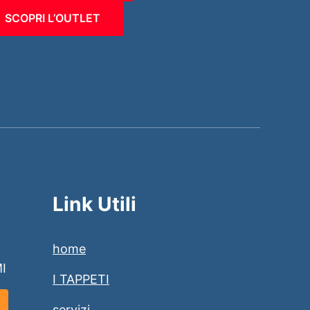
SCOPRI L’OUTLET
Link Utili
home
MI
I TAPPETI
servizi