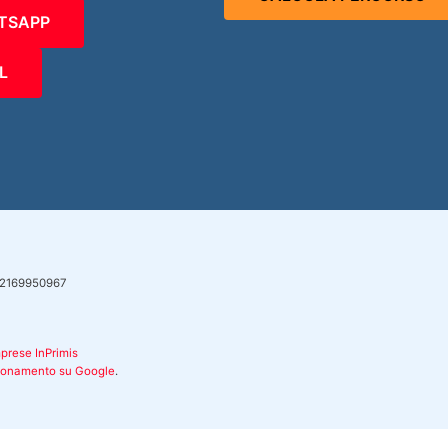
TSAPP
L
a 02169950967
imprese
InPrimis
zionamento su Google
.