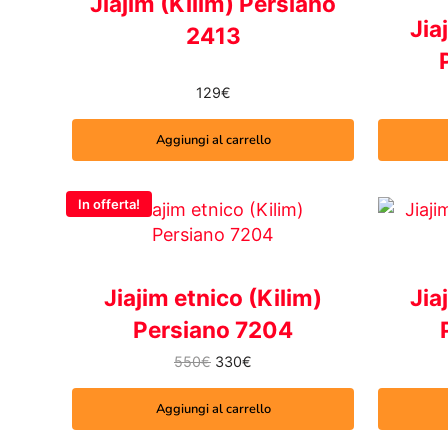
Jiajim (Kilim) Persiano
Jia
2413
129
€
Aggiungi al carrello
In offerta!
Jiajim etnico (Kilim)
Jia
Persiano 7204
Il prezzo originale era: 550€.
Il prezzo attuale è: 330€.
550
€
330
€
Aggiungi al carrello