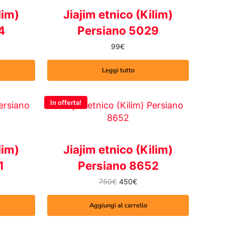
lim)
Jiajim etnico (Kilim)
4
Persiano 5029
originale era: 550€.
ezzo attuale è: 330€.
99
€
Leggi tutto
In offerta!
lim)
Jiajim etnico (Kilim)
1
Persiano 8652
Il prezzo originale era: 750€.
Il prezzo attuale è: 450€.
750
€
450
€
Aggiungi al carrello