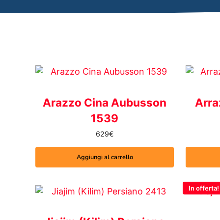
Arazzo Cina Aubusson
Arra
1539
629
€
Aggiungi al carrello
In offerta!