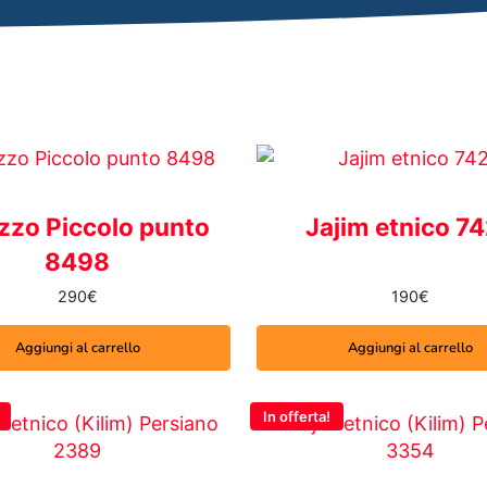
zzo Piccolo punto
Jajim etnico 7
8498
290
€
190
€
Aggiungi al carrello
Aggiungi al carrello
In offerta!