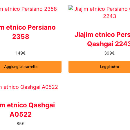
im etnico Persiano
Jiajim etnico Per
2358
Qashgai 224
149
€
399
€
Aggiungi al carrello
Leggi tutto
im etnico Qashgai
A0522
85
€