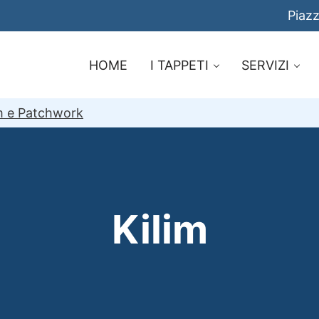
Piazz
HOME
I TAPPETI
SERVIZI
im e Patchwork
Kilim