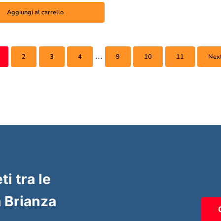
Aggiungi al carrello
…
2
3
4
9
10
11
Nex
ti tra le
 Brianza