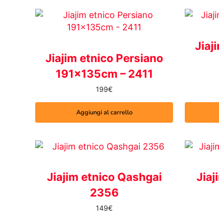
Jiaj
Jiajim etnico Persiano
191x135cm – 2411
199
€
Aggiungi al carrello
Jiajim etnico Qashgai
Jiaj
2356
149
€