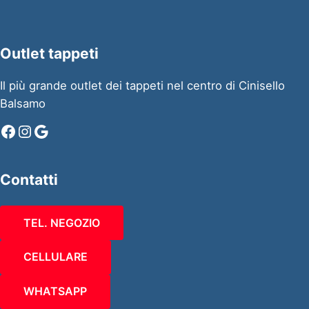
Outlet tappeti
Il più grande outlet dei tappeti nel centro di Cinisello
Balsamo
Facebook
Instagram
Google
Contatti
TEL. NEGOZIO
CELLULARE
WHATSAPP