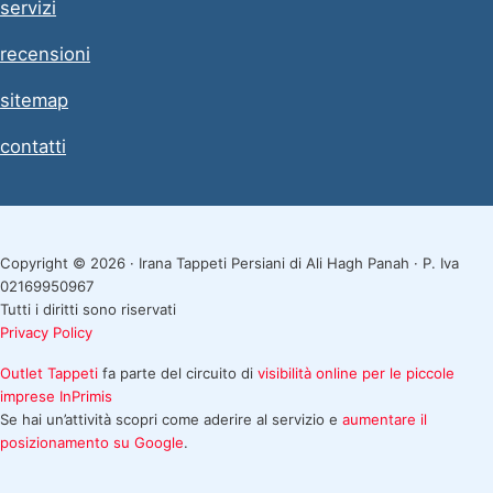
servizi
recensioni
sitemap
contatti
Copyright © 2026 · Irana Tappeti Persiani di Ali Hagh Panah · P. Iva
02169950967
Tutti i diritti sono riservati
Privacy Policy
Outlet Tappeti
fa parte del circuito di
visibilità online per le piccole
imprese
InPrimis
Se hai un’attività scopri come aderire al servizio e
aumentare il
posizionamento su Google
.