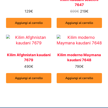
7647
Il prezzo origina
Il prezzo at
129
€
699
€
219
€
Aggiungi al carrello
Aggiungi al carrello
Kilim Afghnistan kaudani
Kilim moderno Maymana
7679
kaudani 7648
490
€
790
€
Aggiungi al carrello
Aggiungi al carrello