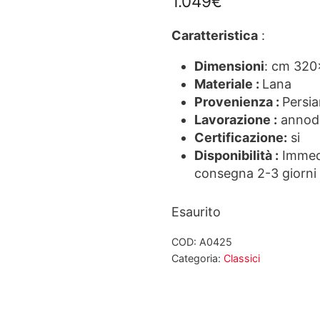
1.049
€
Caratteristica
:
Dimensioni
: cm 32
Materiale :
Lana
Provenienza :
Persi
Lavorazione :
annod
Certificazione:
si
Disponibilità :
Immedi
consegna 2-3 giorni 
Esaurito
COD:
A0425
Categoria:
Classici