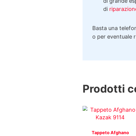
di grande esp
di
riparazion
Basta una telefon
o per eventuale 
Prodotti c
Tappeto Afghano