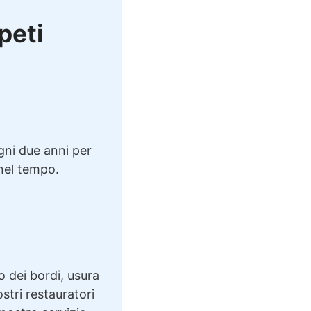
ppeti
ogni due anni per
 nel tempo.
o dei bordi, usura
ostri restauratori