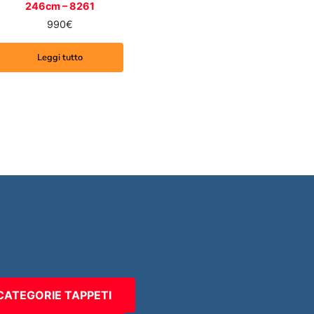
246cm – 8261
990
€
Leggi tutto
CATEGORIE TAPPETI