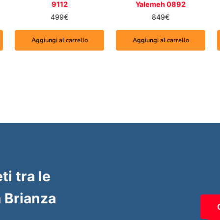
9112
Yalemeh 0892
499
€
849
€
Aggiungi al carrello
Aggiungi al carrello
ti tra le
 Brianza