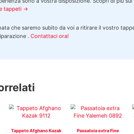
erienza sono a vostra disposizione. Scopri di più sul
e tappeti →
ata che saremo subito da voi a ritirare il vostro tappe
riparazione .
Contattaci ora!
orrelati
Tappeto Afghano Kazak
Passatoia extra Fine