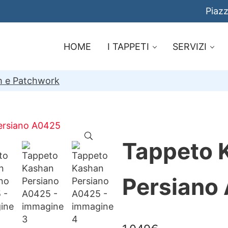
Piazz
HOME
I TAPPETI
SERVIZI
im e Patchwork
🔍
Tappeto 
Persiano