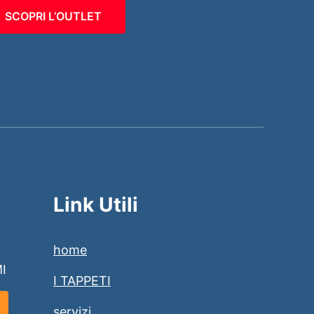
SCOPRI L’OUTLET
Link Utili
home
MI
I TAPPETI
servizi