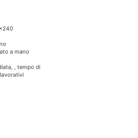
0×240
ano
ato a mano
ata, , tempo di
lavorativi