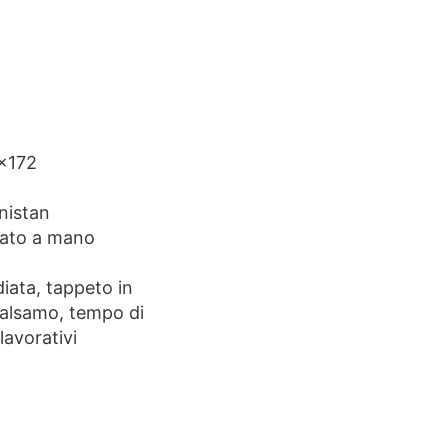
×172
nistan
ato a mano
ata, tappeto in
Balsamo, tempo di
lavorativi