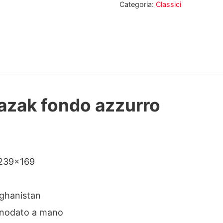
Categoria:
Classici
azak fondo azzurro
ne
 239×169
ghanistan
nodato a mano