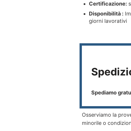
Certificazione:
s
Disponibilità :
Im
giorni lavorativi
Spedizi
Spediamo gratui
Osserviamo la proven
minorile o condizioni