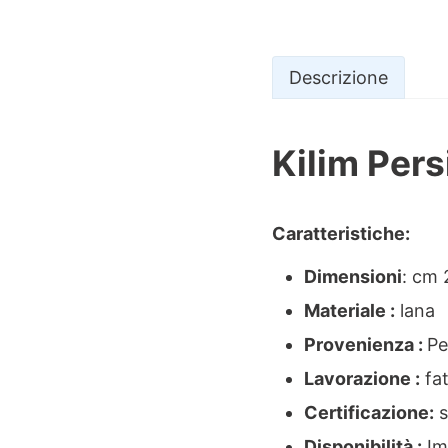
Descrizione
Kilim Per
Descrizio
Caratteristiche:
Dimensioni
: cm
Materiale :
lana
Provenienza :
Pe
Lavorazione :
fa
Certificazione:
s
Disponibilità :
Im