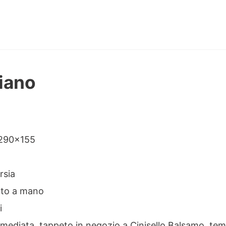
siano
ne
 290×155
rsia
tto a mano
i
mediata, tappeto in negozio a Cinisello Balsamo, te