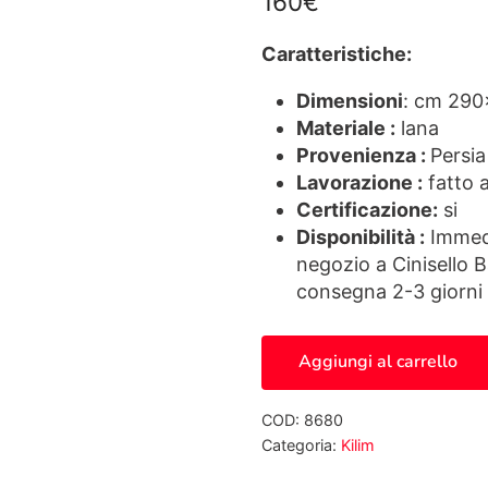
160
€
Caratteristiche:
Dimensioni
: cm 290
Materiale :
lana
Provenienza :
Persia
Lavorazione :
fatto 
Certificazione:
si
Disponibilità :
Immedi
negozio a Cinisello 
consegna 2-3 giorni 
Kilim Persiano 8680 quan
Aggiungi al carrello
COD:
8680
Categoria:
Kilim