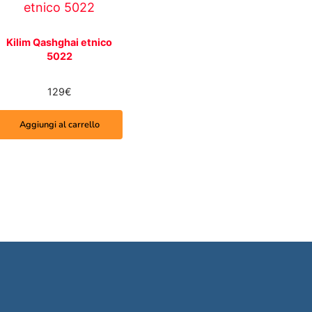
Kilim Qashghai etnico
5022
129
€
Aggiungi al carrello