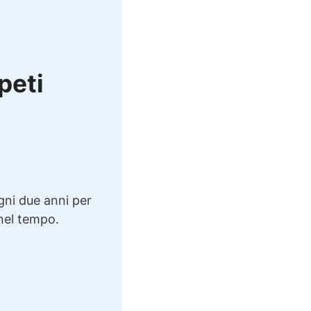
ppeti
ogni due anni per
 nel tempo.