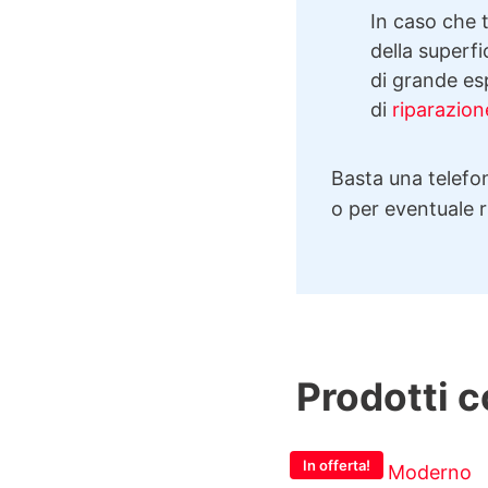
In caso che t
della superfi
di grande esp
di
riparazion
Basta una telefon
o per eventuale 
Prodotti c
In offerta!