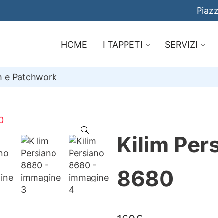
Piazz
HOME
I TAPPETI
SERVIZI
im e Patchwork
🔍
Kilim Per
8680