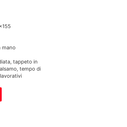
×155
a mano
ata, tappeto in
Balsamo, tempo di
lavorativi
tità