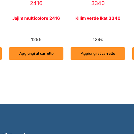
Jajim multicolore 2416
Kilim verde Ikat 3340
iginale era: 1.500€.
zzo attuale è: 619€.
129
€
129
€
Aggiungi al carrello
Aggiungi al carrello