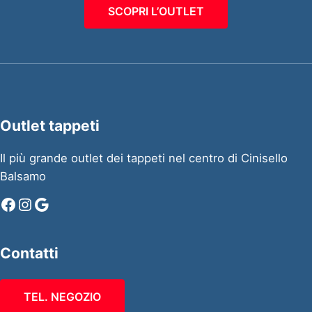
SCOPRI L’OUTLET
Outlet tappeti
Il più grande outlet dei tappeti nel centro di Cinisello
Balsamo
Facebook
Instagram
Google
Contatti
TEL. NEGOZIO