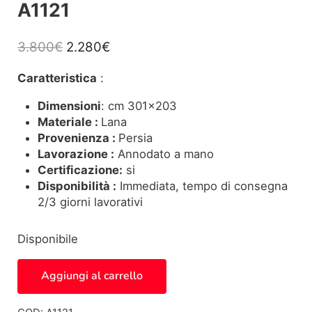
A1121
Il prezzo originale era: 3.800€.
Il prezzo attuale è: 2.280€.
3.800
€
2.280
€
Caratteristica
:
Dimensioni
: cm 301×203
Materiale :
Lana
Provenienza :
Persia
Lavorazione :
Annodato a mano
Certificazione:
si
Disponibilità :
Immediata, tempo di consegna
2/3 giorni lavorativi
Disponibile
Tappeto Moderno Persiano A1121 quantità
Aggiungi al carrello