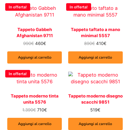
In offerta!
In offerta!
Tappeto Gabbeh
Tappeto taftato a mano
Afghanistan 9711
minimal 5557
Il prezzo originale era: 990€.
Il prezzo attuale è: 460€.
Il prezzo origina
Il prezzo at
990
€
460
€
890
€
410
€
Aggiungi al carrello
Aggiungi al carrello
In offerta!
Tappeto moderno tinta
Tappeto moderno disegno
unita 5576
scacchi 9851
Il prezzo originale era: 1.390€.
Il prezzo attuale è: 710€.
1.390
€
710
€
519
€
Aggiungi al carrello
Aggiungi al carrello