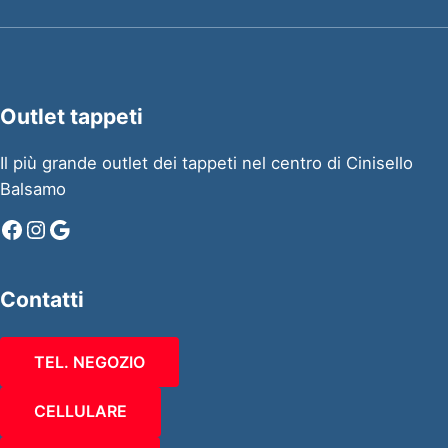
Outlet tappeti
Il più grande outlet dei tappeti nel centro di Cinisello
Balsamo
Facebook
Instagram
Google
Contatti
TEL. NEGOZIO
CELLULARE