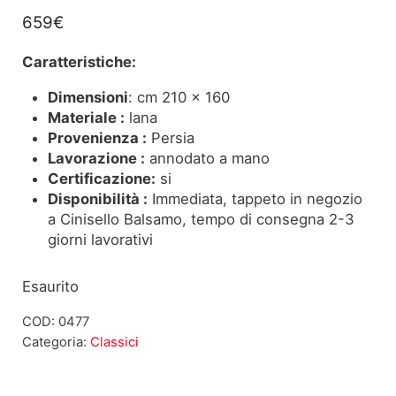
659
€
Caratteristiche:
Dimensioni
: cm 210 x 160
Materiale :
lana
Provenienza :
Persia
Lavorazione :
annodato a mano
Certificazione:
si
Disponibilità :
Immediata, tappeto in negozio
a Cinisello Balsamo, tempo di consegna 2-3
giorni lavorativi
Esaurito
COD:
0477
Categoria:
Classici