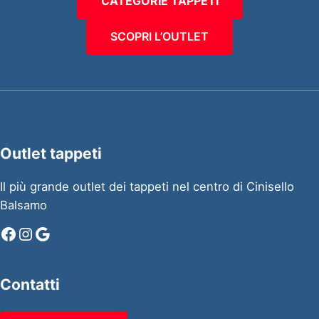
CATEGORIE TAPPETI
SCOPRI L’OUTLET
Outlet tappeti
Il più grande outlet dei tappeti nel centro di Cinisello
Balsamo
Facebook
Instagram
Google
Contatti