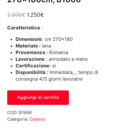
Il prezzo originale era: 2.500€.
Il prezzo attuale è: 1.250€.
2.500
€
1.250
€
Caratteristica
:
Dimensioni
: cm 270×180
Materiale :
lana
Provenienza :
Romania
Lavorazione :
annodato a mano
Certificazione:
si
Disponibilità :
Immediata, , tempo di
consegna 4/5 giorni lavorativi
Tappeto Romania Eivan, 270x180cm, B1666 quantità
Aggiungi al carrello
COD:
B1666
Categoria:
Classici