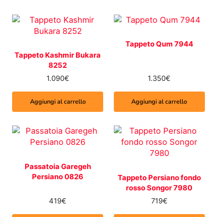
Tappeto Qum 7944
Tappeto Kashmir Bukara
8252
1.090
€
1.350
€
Aggiungi al carrello
Aggiungi al carrello
Passatoia Garegeh
Persiano 0826
Tappeto Persiano fondo
rosso Songor 7980
419
€
719
€