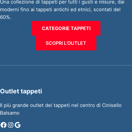
Una collezione di tappeti per tutti i gusti e misure, dai
moderni fino ai tappeti antichi ed etnici, scontati del
60%.
CATEGORIE TAPPETI
SCOPRI L’OUTLET
Outlet tappeti
Il più grande outlet dei tappeti nel centro di Cinisello
Balsamo
Facebook
Instagram
Google