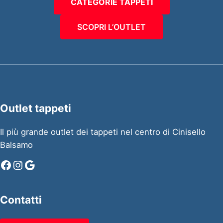
CATEGORIE TAPPETI
SCOPRI L’OUTLET
Outlet tappeti
Il più grande outlet dei tappeti nel centro di Cinisello
Balsamo
Facebook
Instagram
Google
Contatti