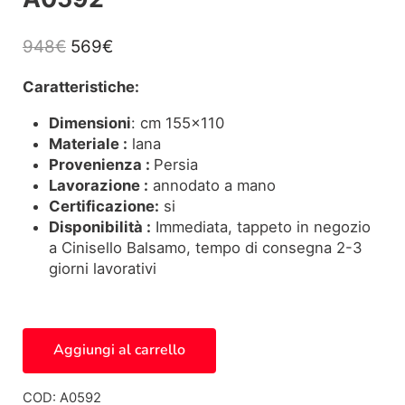
Il prezzo originale era: 948€.
Il prezzo attuale è: 569€.
948
€
569
€
Caratteristiche:
Dimensioni
: cm 155×110
Materiale :
lana
Provenienza :
Persia
Lavorazione :
annodato a mano
Certificazione:
si
Disponibilità :
Immediata, tappeto in negozio
a Cinisello Balsamo, tempo di consegna 2-3
giorni lavorativi
Tappeto Persiano Toyserkan A0592 quantità
Aggiungi al carrello
COD:
A0592