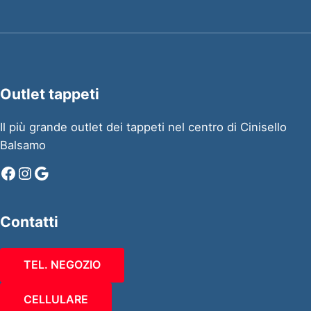
Outlet tappeti
Il più grande outlet dei tappeti nel centro di Cinisello
Balsamo
Facebook
Instagram
Google
Contatti
TEL. NEGOZIO
CELLULARE