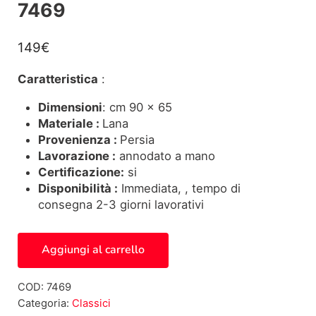
7469
149
€
Caratteristica
:
Dimensioni
: cm 90 x 65
Materiale :
Lana
Provenienza :
Persia
Lavorazione :
annodato a mano
Certificazione:
si
Disponibilità :
Immediata, , tempo di
consegna 2-3 giorni lavorativi
Tappeto persiano Sarugh 7469 quantità
Aggiungi al carrello
COD:
7469
Categoria:
Classici