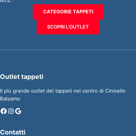
60%.
CATEGORIE TAPPETI
SCOPRI L’OUTLET
Outlet tappeti
Il più grande outlet dei tappeti nel centro di Cinisello
Balsamo
Facebook
Instagram
Google
Contatti