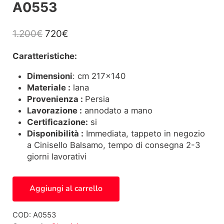
A0553
Il prezzo originale era: 1.200€.
Il prezzo attuale è: 720€.
1.200
€
720
€
Caratteristiche:
Dimensioni
: cm 217×140
Materiale :
lana
Provenienza :
Persia
Lavorazione :
annodato a mano
Certificazione:
si
Disponibilità :
Immediata, tappeto in negozio
a Cinisello Balsamo, tempo di consegna 2-3
giorni lavorativi
Tappeto Persiano Nahavand A0553 quantità
Aggiungi al carrello
COD:
A0553