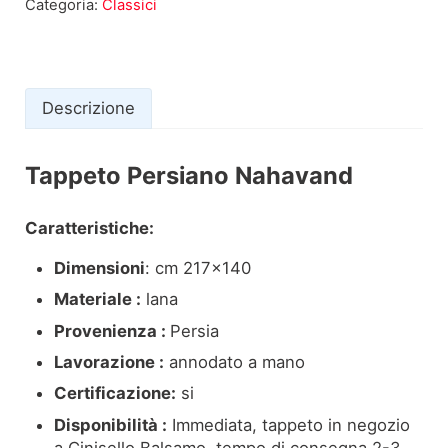
Categoria:
Classici
Descrizione
Tappeto Persiano Nahavand
Descrizione
Caratteristiche:
Dimensioni
: cm 217×140
Materiale :
lana
Provenienza :
Persia
Lavorazione :
annodato a mano
Certificazione:
si
Disponibilità :
Immediata, tappeto in negozio
a Cinisello Balsamo, tempo di consegna 2-3