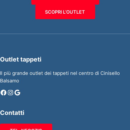
SCOPRI L’OUTLET
Outlet tappeti
Il più grande outlet dei tappeti nel centro di Cinisello
Balsamo
Facebook
Instagram
Google
Contatti