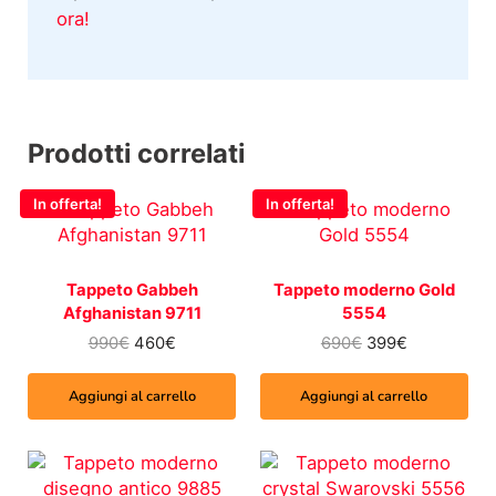
ora!
Prodotti correlati
In offerta!
In offerta!
Tappeto Gabbeh
Tappeto moderno Gold
Afghanistan 9711
5554
Il prezzo originale era: 990€.
Il prezzo attuale è: 460€.
Il prezzo origina
Il prezzo at
990
€
460
€
690
€
399
€
Aggiungi al carrello
Aggiungi al carrello