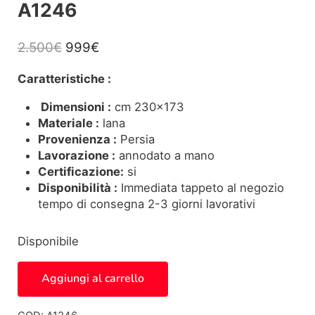
A1246
Il prezzo originale era: 2.500€.
Il prezzo attuale è: 999€.
2.500
€
999
€
Caratteristiche :
Dimensioni :
cm 230×173
Materiale :
lana
Provenienza :
Persia
Lavorazione :
annodato a mano
Certificazione:
si
Disponibilità :
Immediata tappeto al negozio
tempo di consegna 2-3 giorni lavorativi
Disponibile
Tappeto Persiano Kashkuly - A1246 quantità
Aggiungi al carrello