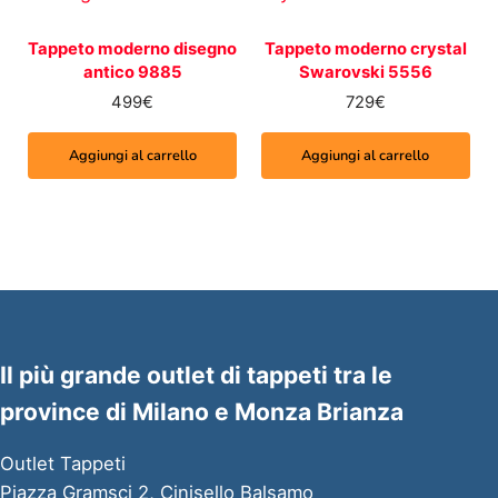
Tappeto moderno disegno
Tappeto moderno crystal
antico 9885
Swarovski 5556
499
€
729
€
Aggiungi al carrello
Aggiungi al carrello
Il più grande outlet di tappeti tra le
province di Milano e Monza Brianza
Outlet Tappeti
Piazza Gramsci 2, Cinisello Balsamo