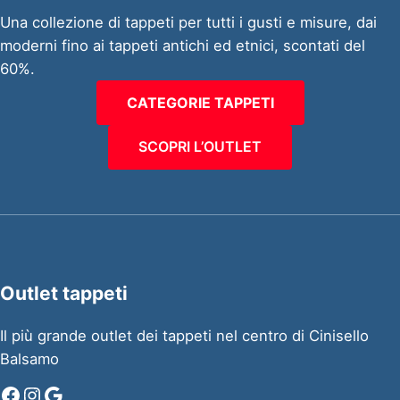
Una collezione di tappeti per tutti i gusti e misure, dai
moderni fino ai tappeti antichi ed etnici, scontati del
60%.
CATEGORIE TAPPETI
SCOPRI L’OUTLET
Outlet tappeti
Il più grande outlet dei tappeti nel centro di Cinisello
Balsamo
Facebook
Instagram
Google