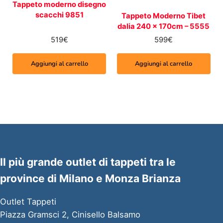
Tappeto moderno disegno
scacchi 9851
Tappeto Moderno Tibet
dalia 240 x 170cm – 5555
519
€
599
€
Aggiungi al carrello
Aggiungi al carrello
Il più grande outlet di tappeti tra le
province di Milano e Monza Brianza
Outlet Tappeti
Piazza Gramsci 2, Cinisello Balsamo