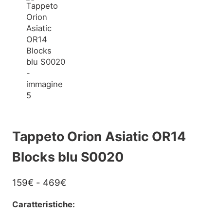
Tappeto Orion Asiatic OR14
Blocks blu S0020
Fascia di prezzo: da 159€ a 469€
159
€
-
469
€
Caratteristiche: