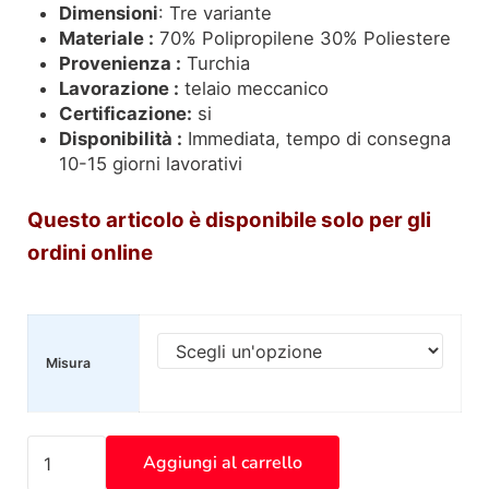
Dimensioni
: Tre variante
Materiale :
70% Polipropilene 30% Poliestere
Provenienza :
Turchia
Lavorazione :
telaio meccanico
Certificazione:
si
Disponibilità :
Immediata, tempo di consegna
10-15 giorni lavorativi
Questo articolo è disponibile
solo
per gli
ordini online
Misura
Tappeto Orion Asiatic OR14 Blocks blu S0020 quantit
Aggiungi al carrello