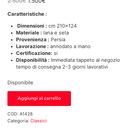
Il prezzo originale era: 2.500€.
Il prezzo attuale è: 1.500€.
2.500
€
1.500
€
Caratteristiche :
Dimensioni :
cm 210×124
Materiale :
lana e seta
Provenienza :
Persia
Lavorazione :
annodato a mano
Certificazione:
si
Disponibilità :
Immediata tappeto al negozio
tempo di consegna 2-3 giorni lavorativi
Disponibile
Tappeto Nain Fine - A1428 quantità
Aggiungi al carrello
COD:
A1428
Categoria:
Classici