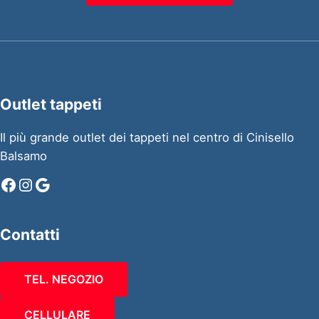
Outlet tappeti
Il più grande outlet dei tappeti nel centro di Cinisello
Balsamo
Facebook
Instagram
Google
Contatti
TEL. NEGOZIO
CELLULARE