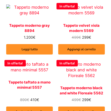
In offerta!
Tappeto moderno gray
Tappeto velvet viola
8894
modern 5569
Il prezzo origina
Il prezzo a
1.200
€
499
€
299
€
Leggi tutto
Aggiungi al carrello
In offerta!
In offerta!
Tappeto taftato a mano
minimal 5557
Tappeto moderno black
and white Floreale 5562
Il prezzo originale era: 890€.
Il prezzo attuale è: 410€.
Il prezzo origina
Il prezzo a
890
€
410
€
499
€
299
€