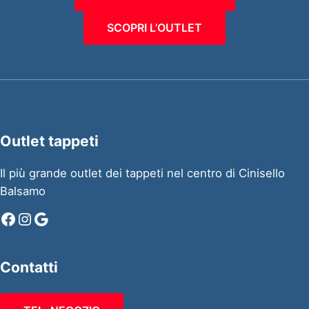
SCOPRI L’OUTLET
Outlet tappeti
Il più grande outlet dei tappeti nel centro di Cinisello
Balsamo
Facebook
Instagram
Google
Contatti