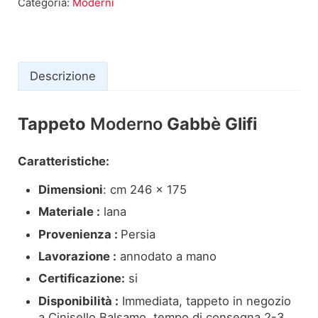
Categoria:
Moderni
Descrizione
Tappeto
Moderno
Gabbè Glifi
Descrizione
Caratteristiche:
Dimensioni
: cm 246 x 175
Materiale :
lana
Provenienza :
Persia
Lavorazione :
annodato a mano
Certificazione:
si
Disponibilità :
Immediata, tappeto in negozio
a Cinisello Balsamo, tempo di consegna 2-3