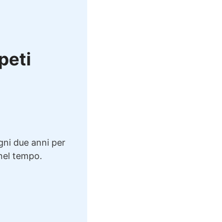
ppeti
ogni due anni per
 nel tempo.