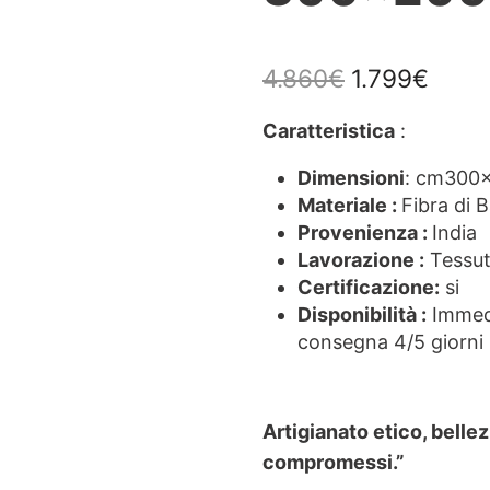
Il prezzo or
Il pr
4.860
€
1.799
€
Caratteristica
:
Dimensioni
: cm300
Materiale :
Fibra di 
Provenienza :
India
Lavorazione :
Tessut
Certificazione:
si
Disponibilità :
Immedi
consegna 4/5 giorni l
Artigianato etico, belle
compromessi.”