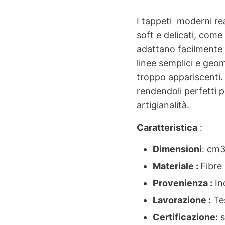
I tappeti moderni rea
soft e delicati, come t
adattano facilmente a
linee semplici e geo
troppo appariscenti.
rendendoli perfetti 
artigianalità.
Caratteristica
:
Dimensioni
: cm
Materiale :
Fibre
Provenienza :
In
Lavorazione :
Te
Certificazione:
s