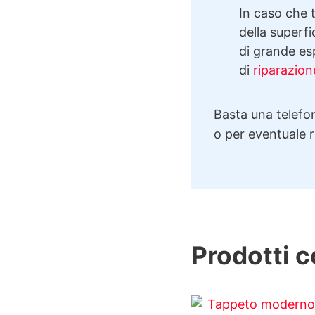
In caso che t
della superfi
di grande esp
di
riparazion
Basta una telefon
o per eventuale 
Prodotti c