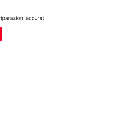
riparazioni accurati
00, B1610 quantità