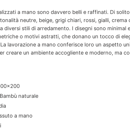
lizzati a mano sono davvero belli e raffinati. Di solit
onalità neutre, beige, grigi chiari, rossi, gialli, crema o
 diversi stili di arredamento. I disegni sono minimal e
metriche o motivi astratti, che donano un tocco di el
 La lavorazione a mano conferisce loro un aspetto uni
per creare un ambiente accogliente e moderno, ma co
300x200
 Bambù naturale
dia
ssuto a mano
i