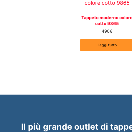
Tappeto moderno color
cotto 9865
490
€
Leggi tutto
Il più grande outlet di tappe