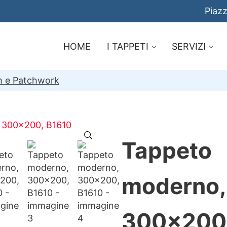
Piazz
HOME
I TAPPETI
SERVIZI
im e Patchwork
🔍
Tappeto
moderno,
300×200,