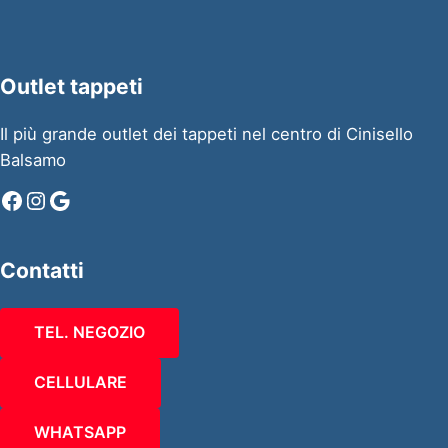
Outlet tappeti
Il più grande outlet dei tappeti nel centro di Cinisello
Balsamo
Facebook
Instagram
Google
Contatti
TEL. NEGOZIO
CELLULARE
WHATSAPP