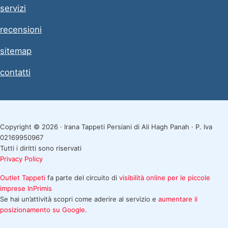
servizi
recensioni
sitemap
contatti
Copyright © 2026 · Irana Tappeti Persiani di Ali Hagh Panah · P. Iva
02169950967
Tutti i diritti sono riservati
Privacy Policy
Outlet Tappeti
fa parte del circuito di
visibilità online per le piccole
imprese
InPrimis
Se hai un’attività scopri come aderire al servizio e
aumentare il
posizionamento su Google
.