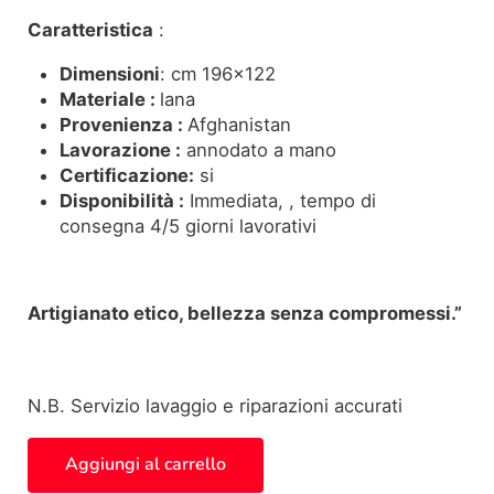
Caratteristica
:
Dimensioni
: cm 196×122
Materiale :
lana
Provenienza :
Afghanistan
Lavorazione :
annodato a mano
Certificazione:
si
Disponibilità :
Immediata, , tempo di
consegna 4/5 giorni lavorativi
Artigianato etico, bellezza senza compromessi.”
N.B. Servizio lavaggio e riparazioni accurati
Tappeto minimal,196x122cm,B1611 quantità
Aggiungi al carrello