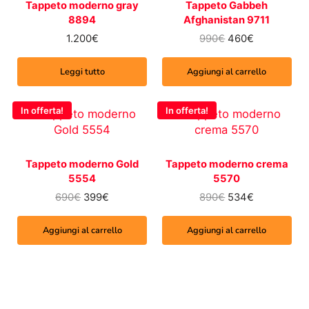
Tappeto moderno gray
Tappeto Gabbeh
8894
Afghanistan 9711
Il prezzo origina
Il prezzo a
1.200
€
990
€
460
€
Leggi tutto
Aggiungi al carrello
In offerta!
In offerta!
Tappeto moderno Gold
Tappeto moderno crema
5554
5570
Il prezzo originale era: 690€.
Il prezzo attuale è: 399€.
Il prezzo origina
Il prezzo a
690
€
399
€
890
€
534
€
Aggiungi al carrello
Aggiungi al carrello