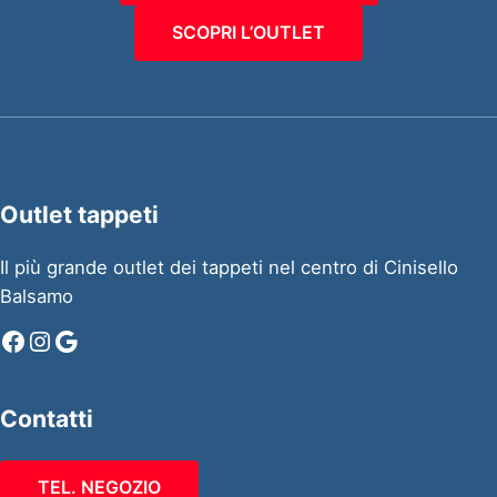
SCOPRI L’OUTLET
Outlet tappeti
Il più grande outlet dei tappeti nel centro di Cinisello
Balsamo
Facebook
Instagram
Google
Contatti
TEL. NEGOZIO