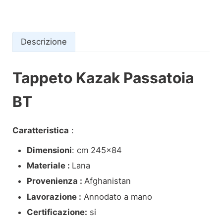
Descrizione
Tappeto Kazak Passatoia
Descrizione
BT
Caratteristica
:
Dimensioni
: cm 245×84
Materiale :
Lana
Provenienza :
Afghanistan
Lavorazione :
Annodato a mano
Certificazione:
si