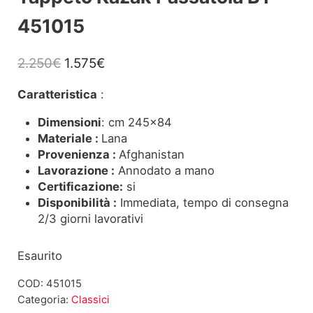
451015
Il prezzo originale era: 2.250€.
Il prezzo attuale è: 1.575€.
2.250
€
1.575
€
Caratteristica
:
Dimensioni
: cm 245×84
Materiale :
Lana
Provenienza :
Afghanistan
Lavorazione :
Annodato a mano
Certificazione:
si
Disponibilità :
Immediata, tempo di consegna
2/3 giorni lavorativi
Esaurito
COD:
451015
Categoria:
Classici