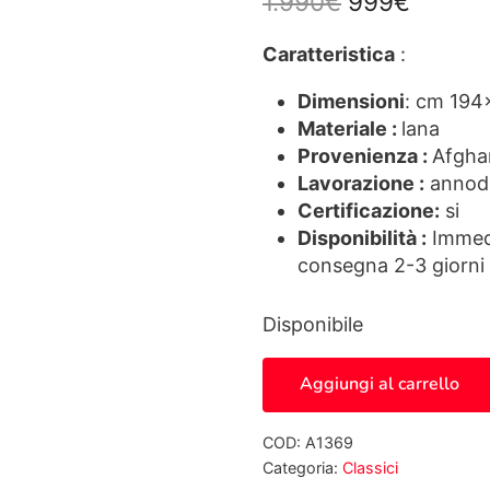
Il prezzo ori
Il prez
1.990
€
999
€
Caratteristica
:
Dimensioni
: cm 194
Materiale :
lana
Provenienza :
Afgha
Lavorazione :
annod
Certificazione:
si
Disponibilità :
Immedi
consegna 2-3 giorni 
Disponibile
Tappeto Kazak - A1369 
Aggiungi al carrello
COD:
A1369
Categoria:
Classici