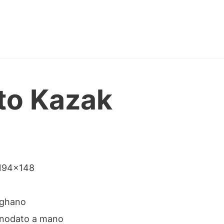
to Kazak
ne
 194×148
ghano
nodato a mano