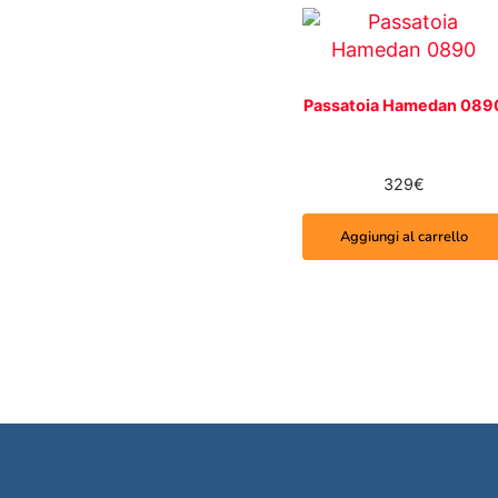
Passatoia Hamedan 089
329
€
Aggiungi al carrello