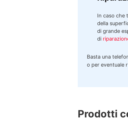
In caso che t
della superfi
di grande esp
di
riparazion
Basta una telefon
o per eventuale 
Prodotti c