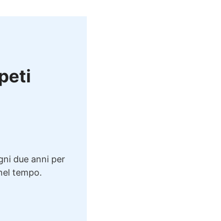
ppeti
ogni due anni per
 nel tempo.