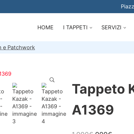
Piazz
HOME
I TAPPETI
SERVIZI
im e Patchwork
🔍
Tappeto 
A1369