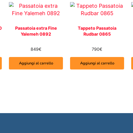
0
Passatoia extra Fine
Tappeto Passatoia
Yalemeh 0892
Rudbar 0865
849
€
790
€
Aggiungi al carrello
Aggiungi al carrello