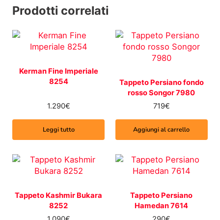
Prodotti correlati
Kerman Fine Imperiale
8254
Tappeto Persiano fondo
rosso Songor 7980
1.290
€
719
€
Leggi tutto
Aggiungi al carrello
Tappeto Kashmir Bukara
Tappeto Persiano
8252
Hamedan 7614
1.090
€
290
€