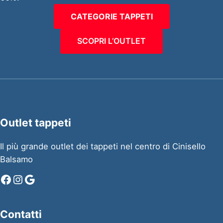
CATEGORIE TAPPETI
SCOPRI L’OUTLET
Outlet tappeti
Il più grande outlet dei tappeti nel centro di Cinisello
Balsamo
Facebook
Instagram
Google
Contatti