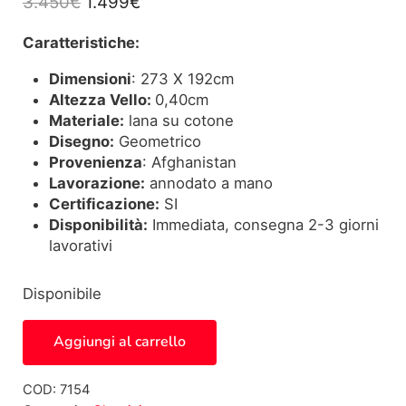
Il prezzo originale era: 3.450€.
Il prezzo attuale è: 1.499€.
3.450
€
1.499
€
Caratteristiche:
Dimensioni
: 273 X 192cm
Altezza Vello:
0,40cm
Materiale:
lana su cotone
Disegno:
Geometrico
Provenienza
: Afghanistan
Lavorazione:
annodato a mano
Certificazione:
SI
Disponibilità:
Immediata, consegna 2-3 giorni
lavorativi
Disponibile
Tappeto KAZAK 7154 quantità
Aggiungi al carrello
COD:
7154