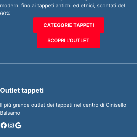
moderni fino ai tappeti antichi ed etnici, scontati del
60%.
CATEGORIE TAPPETI
SCOPRI L’OUTLET
Outlet tappeti
Il più grande outlet dei tappeti nel centro di Cinisello
Balsamo
Facebook
Instagram
Google