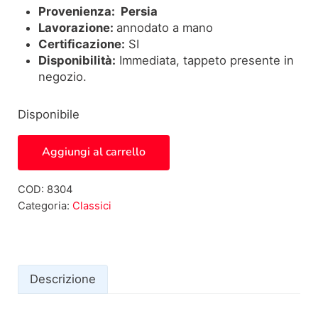
Provenienza: Persia
Lavorazione:
annodato a mano
Certificazione:
SI
Disponibilità:
Immediata, tappeto presente in
negozio.
Disponibile
Tappeto Imperiale Persiano Kerman 8304 quantità
Aggiungi al carrello
COD:
8304
Categoria:
Classici
Descrizione