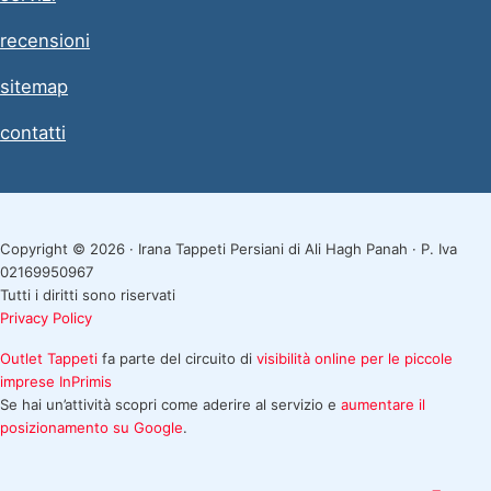
recensioni
sitemap
contatti
Copyright © 2026 · Irana Tappeti Persiani di Ali Hagh Panah · P. Iva
02169950967
Tutti i diritti sono riservati
Privacy Policy
Outlet Tappeti
fa parte del circuito di
visibilità online per le piccole
imprese
InPrimis
Se hai un’attività scopri come aderire al servizio e
aumentare il
posizionamento su Google
.