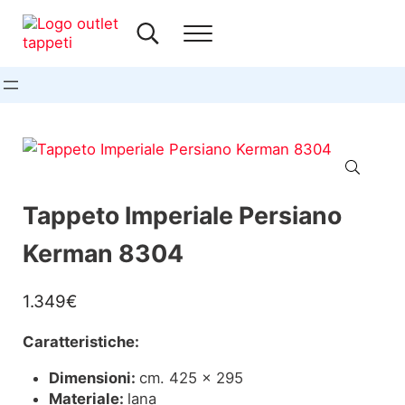
Passa al contenuto principale
Skip to header right navigation
Skip to site footer
Search...
Menu
Outlet Tappeti
Il più grande outlet dei tappeti a Milano
🔍
Tappeto Imperiale Persiano
Kerman 8304
1.349
€
Caratteristiche:
Dimensioni:
cm. 425 x 295
Materiale:
lana