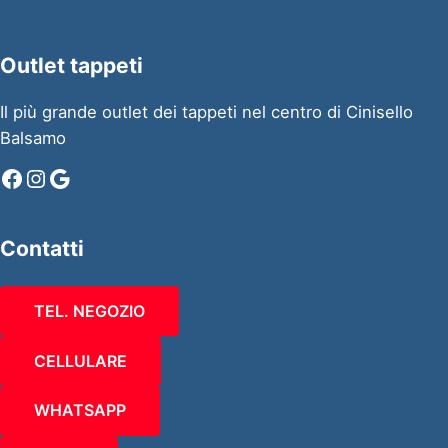
Outlet tappeti
Il più grande outlet dei tappeti nel centro di Cinisello
Balsamo
Facebook
Instagram
Google
Contatti
TEL. NEGOZIO
CELLULARE
WHATSAPP