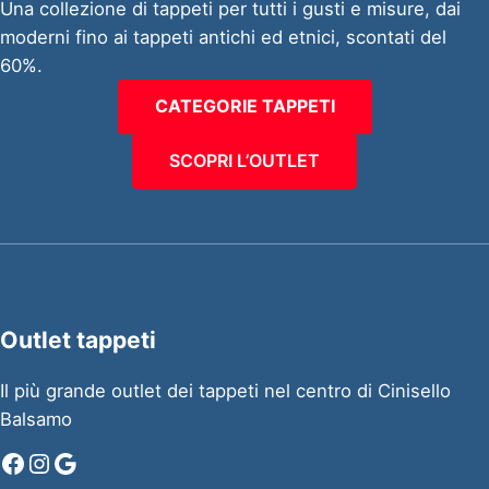
Una collezione di tappeti per tutti i gusti e misure, dai
moderni fino ai tappeti antichi ed etnici, scontati del
60%.
CATEGORIE TAPPETI
SCOPRI L’OUTLET
Outlet tappeti
Il più grande outlet dei tappeti nel centro di Cinisello
Balsamo
Facebook
Instagram
Google