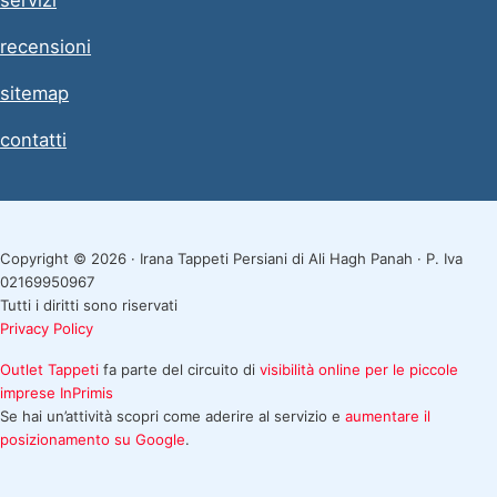
servizi
recensioni
sitemap
contatti
Copyright © 2026 · Irana Tappeti Persiani di Ali Hagh Panah · P. Iva
02169950967
Tutti i diritti sono riservati
Privacy Policy
Outlet Tappeti
fa parte del circuito di
visibilità online per le piccole
imprese
InPrimis
Se hai un’attività scopri come aderire al servizio e
aumentare il
posizionamento su Google
.