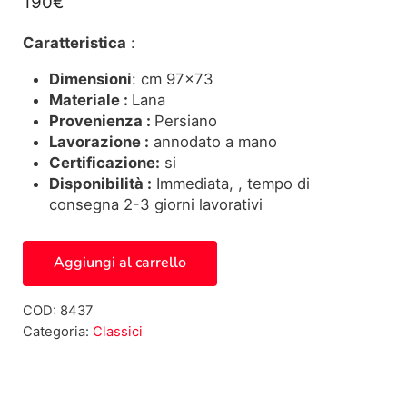
190
€
Caratteristica
:
Dimensioni
: cm 97×73
Materiale :
Lana
Provenienza :
Persiano
Lavorazione :
annodato a mano
Certificazione:
si
Disponibilità :
Immediata, , tempo di
consegna 2-3 giorni lavorativi
Tappeto Hamadan 8437 quantità
Aggiungi al carrello
COD:
8437
Categoria:
Classici