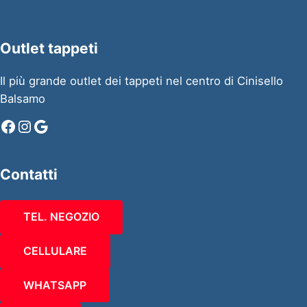
Outlet tappeti
Il più grande outlet dei tappeti nel centro di Cinisello
Balsamo
Facebook
Instagram
Google
Contatti
TEL. NEGOZIO
CELLULARE
WHATSAPP