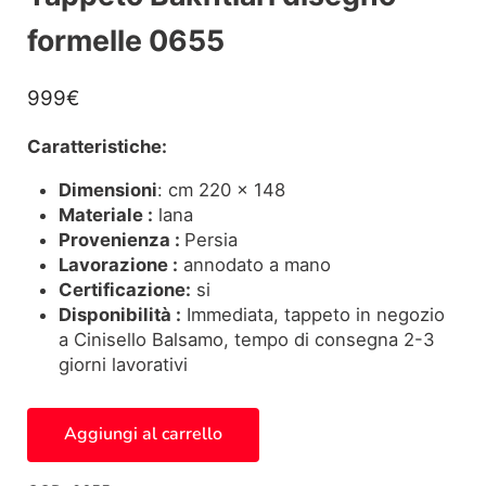
formelle 0655
999
€
Caratteristiche:
Dimensioni
: cm 220 x 148
Materiale :
lana
Provenienza :
Persia
Lavorazione :
annodato a mano
Certificazione:
si
Disponibilità :
Immediata, tappeto in negozio
a Cinisello Balsamo, tempo di consegna 2-3
giorni lavorativi
Tappeto Bakhtiari disegno formelle 0655 quantità
Aggiungi al carrello