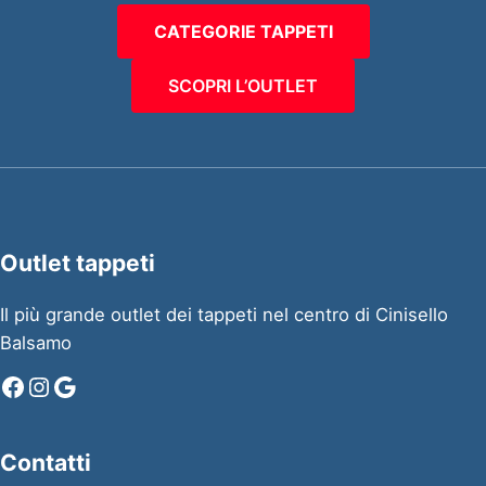
CATEGORIE TAPPETI
SCOPRI L’OUTLET
Outlet tappeti
Il più grande outlet dei tappeti nel centro di Cinisello
Balsamo
Facebook
Instagram
Google
Contatti