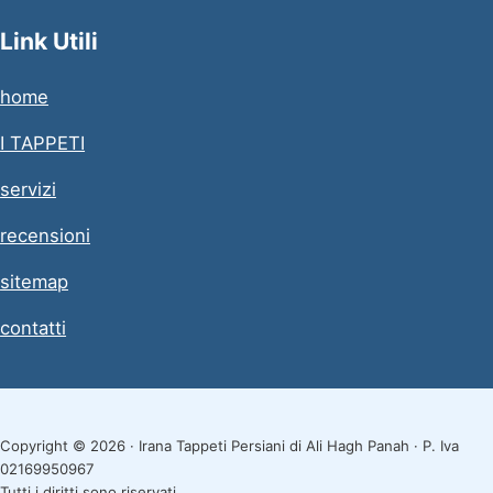
Link Utili
home
I TAPPETI
servizi
recensioni
sitemap
contatti
Copyright © 2026 · Irana Tappeti Persiani di Ali Hagh Panah · P. Iva
02169950967
Tutti i diritti sono riservati