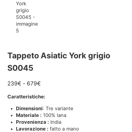
Tappeto Asiatic York grigio
S0045
Fascia di prezzo: da 239€ a 679€
239
€
-
679
€
Caratteristiche:
Dimensioni
: Tre variante
Materiale :
100% lana
Provenienza :
India
Lavorazione :
fatto a mano