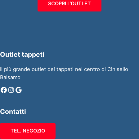
SCOPRI L’OUTLET
Outlet tappeti
Il più grande outlet dei tappeti nel centro di Cinisello
Balsamo
Facebook
Instagram
Google
Contatti
TEL. NEGOZIO