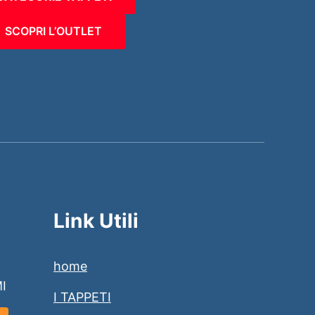
SCOPRI L’OUTLET
Link Utili
home
MI
I TAPPETI