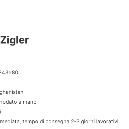
Zigler
ne
 243×80
ghanistan
nodato a mano
i
ediata, tempo di consegna 2-3 giorni lavorativi