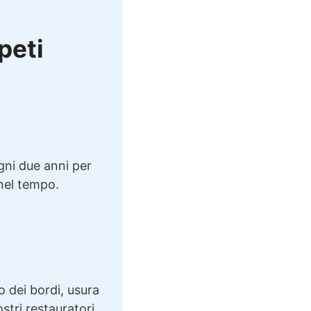
ppeti
ogni due anni per
 nel tempo.
o dei bordi, usura
ostri restauratori