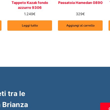
Tappeto Kazak fondo
Passatoia Hamedan 0890
azzurro 9306
1.249
€
329
€
Leggi tutto
Aggiungi al carrello
ti tra le
 Brianza