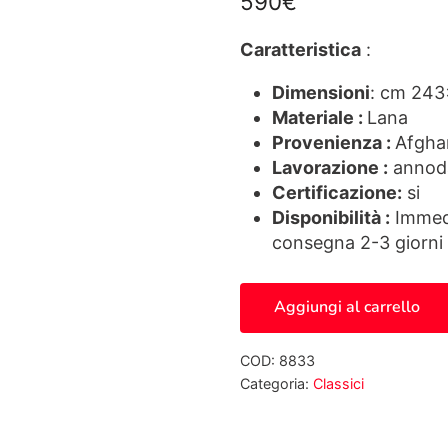
590
€
Caratteristica
:
Dimensioni
: cm 24
Materiale :
Lana
Provenienza :
Afgha
Lavorazione :
annod
Certificazione:
si
Disponibilità :
Immedi
consegna 2-3 giorni 
Passatoia Zigler 8833 qu
Aggiungi al carrello
COD:
8833
Categoria:
Classici