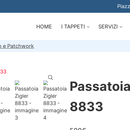
Piazz
HOME
I TAPPETI
SERVIZI
im e Patchwork
🔍
Passatoia
8833