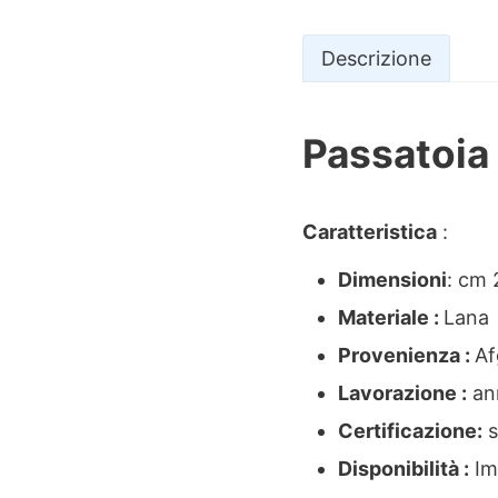
Descrizione
Passatoia 
Descrizio
Caratteristica
:
Dimensioni
: cm
Materiale :
Lana
Provenienza :
Af
Lavorazione :
an
Certificazione:
s
Disponibilità :
Imm