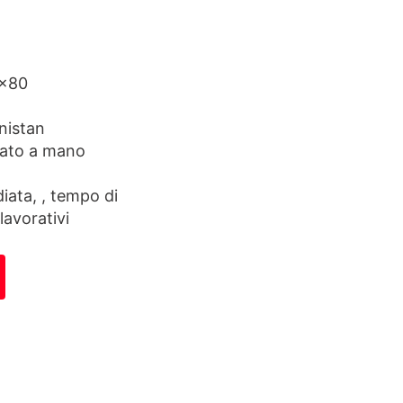
3×80
nistan
ato a mano
ata, , tempo di
lavorativi
antità