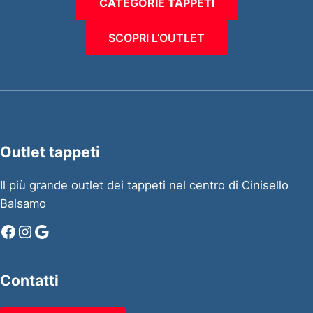
CATEGORIE TAPPETI
SCOPRI L’OUTLET
Outlet tappeti
Il più grande outlet dei tappeti nel centro di Cinisello
Balsamo
Facebook
Instagram
Google
Contatti