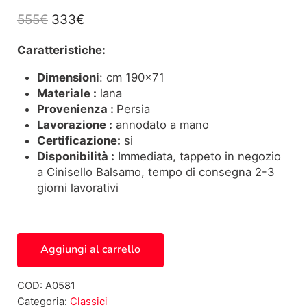
Il prezzo originale era: 555€.
Il prezzo attuale è: 333€.
555
€
333
€
Caratteristiche:
Dimensioni
: cm 190×71
Materiale :
lana
Provenienza :
Persia
Lavorazione :
annodato a mano
Certificazione:
si
Disponibilità :
Immediata, tappeto in negozio
a Cinisello Balsamo, tempo di consegna 2-3
giorni lavorativi
Passatoia Persiano Hosseinabad A0581 quantità
Aggiungi al carrello
COD:
A0581
Categoria:
Classici