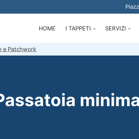
Piazz
HOME
I TAPPETI
SERVIZI
im e Patchwork
Passatoia minima