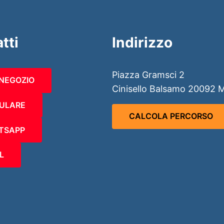
tti
Indirizzo
Piazza Gramsci 2
 NEGOZIO
Cinisello Balsamo 20092 
ULARE
CALCOLA PERCORSO
TSAPP
L